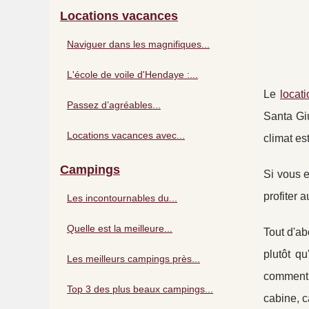
Locations vacances
Naviguer dans les magnifiques...
L'école de voile d'Hendaye :...
Le
locat
Passez d’agréables...
Santa Giu
Locations vacances avec...
climat es
Campings
Si vous e
profiter 
Les incontournables du...
Quelle est la meilleure...
Tout d'ab
plutôt q
Les meilleurs campings près...
comment h
Top 3 des plus beaux campings...
cabine, c