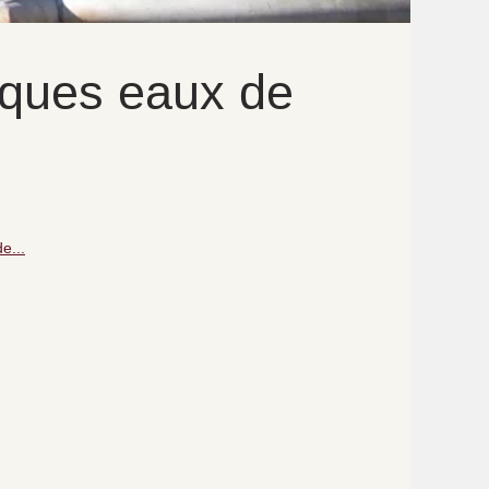
iques eaux de
e...