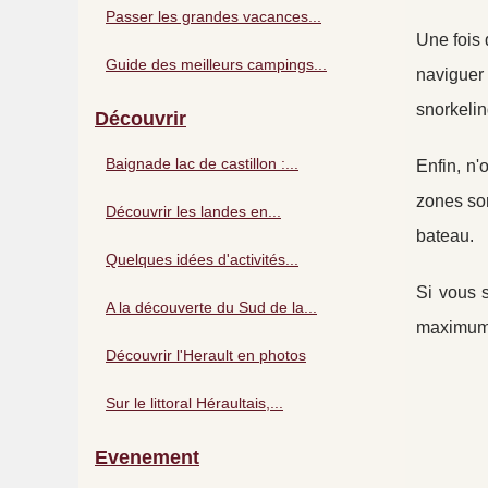
Passer les grandes vacances...
Une fois 
Guide des meilleurs campings...
naviguer
snorkelin
Découvrir
Baignade lac de castillon :...
Enfin, n'
zones son
Découvrir les landes en...
bateau.
Quelques idées d'activités...
Si vous s
A la découverte du Sud de la...
maximum 
Découvrir l'Herault en photos
Sur le littoral Héraultais,...
Evenement