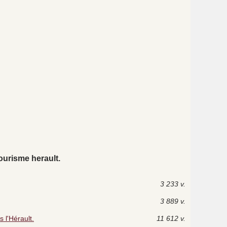
ourisme herault.
3 233 v.
3 889 v.
 l'Hérault.
11 612 v.