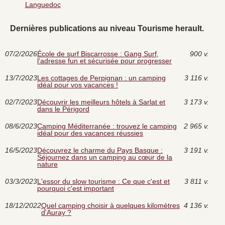
Languedoc
Dernières publications au niveau Tourisme herault.
07/2/2026
École de surf Biscarrosse : Gang Surf,
900 v.
l'adresse fun et sécurisée pour progresser
13/7/2023
Les cottages de Perpignan : un camping
3 116 v.
idéal pour vos vacances !
02/7/2023
Découvrir les meilleurs hôtels à Sarlat et
3 173 v.
dans le Périgord
08/6/2023
Camping Méditerranée : trouvez le camping
2 965 v.
idéal pour des vacances réussies
16/5/2023
Découvrez le charme du Pays Basque :
3 191 v.
Séjournez dans un camping au cœur de la
nature
03/3/2023
L'essor du slow tourisme : Ce que c'est et
3 811 v.
pourquoi c'est important
18/12/2022
Quel camping choisir à quelques kilomètres
4 136 v.
d'Auray ?