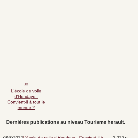
L'école de voile
d'Hendaye :
Convient-il à tout le
monde ?
Dernières publications au niveau Tourisme herault.
08/5/2022
L'école de voile d'Hendaye : Convient-il à
3 229 v.